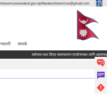
eshwormunnuwakot.gov.np/ittarakeshwormun@gmail.com
ग्यालरी
सम्पर्क
वर्षायाम तथा विपद् व्यवस्थापन प्रयोजनका लागि आवश्यक डो