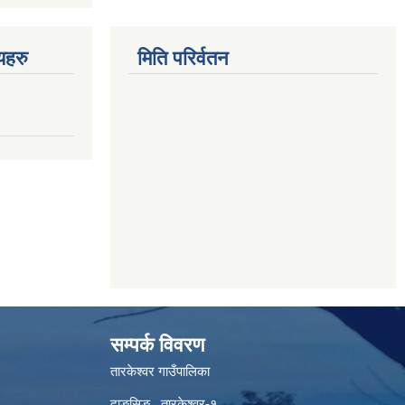
णयहरु
मिति परिर्वतन
सम्पर्क विवरण
तारकेश्वर गाउँपालिका
दाङसिङ , तारकेश्वर-१