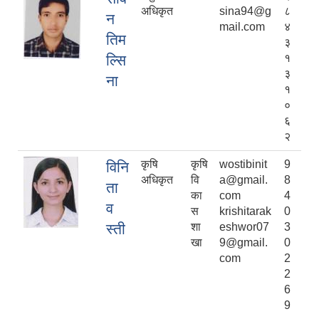
अधिकृत
sina94@g
८
न
mail.com
४
तिम
३
ल्सि
१
३
ना
१
०
६
२
कृषि
कृषि
wostibinit
9
विनि
अधिकृत
वि
a@gmail.
8
ता
का
com
4
व
स
krishitarak
0
स्ती
शा
eshwor07
3
खा
9@gmail.
0
com
2
2
6
9