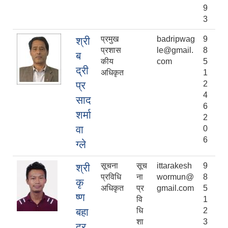
9
3
प्रमुख
badripwag
9
श्री
प्रशास
le@gmail.
8
ब
कीय
com
5
द्री
अधिकृत
1
प्र
2
4
साद
6
शर्मा
2
वा
0
6
ग्ले
सूचना
सूच
ittarakesh
9
श्री
प्रविधि
ना
wormun@
8
कृ
अधिकृत
प्र
gmail.com
5
ष्ण
वि
1
बहा
धि
2
शा
3
दुर