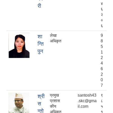
४
री
६
२
०
६
लेखा
9
शा
अधिकृत
8
न्ति
5
पुन
1
2
4
6
2
0
7
प्रमुख
santosh43
९
श्री
प्रशास
.skc@gma
८
स
कीय
il.com
५
न्तो
अधिकृत
१