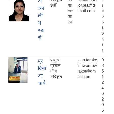
अ
छैठाैँ
शा
or.pra@g
८
ञ्ज
सन
mail.com
४
ली
शा
०
भ
खा
३
३
ण्डा
७
री
६
८
८
प्रमुख
cao.tarake
9
प्र
प्रशास
shwornuw
8
विना
कीय
akot@gm
5
आ
अधिकृत
ail.com
1
चार्य
2
4
6
2
0
6