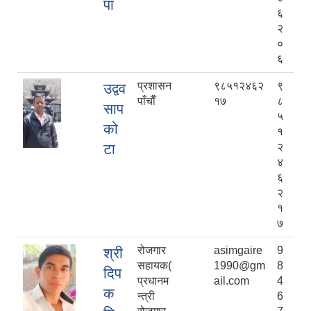
पा
६
२
०
६
प्रशासन
९८५१२४६२
९
उद्वव
पाँचाैँ
१७
८
साप
५
को
१
टा
२
४
६
२
१
७
रोजगार
asimgaire
9
श्री
सहायक(
1990@gm
8
दिप
प्रधानम
ail.com
4
क
न्त्री
6