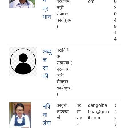
न
प्रधानम
om
0
प्र
न्त्री
2
रोजगार
0
धान
कार्यक्रम
4
)
9
4
4
प्राविधि
अब्दु
क
ल
सहायक (
सा
प्रधानम
फी
न्त्री
रोजगार
कार्यक्रम
)
कानुनी
प्र
dangolna
९
नवि
सहजक
शा
bna@gma
८
ना
र्ता
सन
il.com
४
डंगो
शा
३