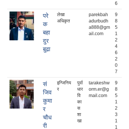
6
लेखा
parekbah
9
परे
अधिकृत
adurbudh
8
क
a888@gm
5
बहा
ail.com
1
दुर
2
4
बुढा
6
2
0
7
इन्जिनिय
पुर्वा
tarakeshw
9
सं
र
धार
orm.er@g
8
जिव
वि
mail.com
5
कुमा
का
1
र
स
2
शा
3
चौध
खा
1
री
1