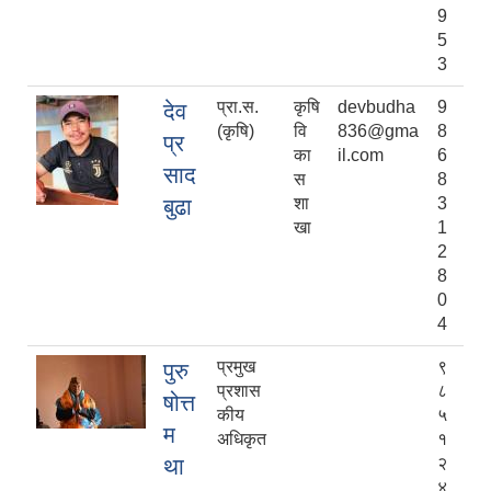
9
5
3
प्रा.स.
कृषि
devbudha
9
देव
(कृषि)
वि
836@gma
8
प्र
का
il.com
6
साद
स
8
बुढा
शा
3
खा
1
2
8
0
4
प्रमुख
९
पुरु
प्रशास
८
षोत्त
कीय
५
म
अधिकृत
१
था
२
४