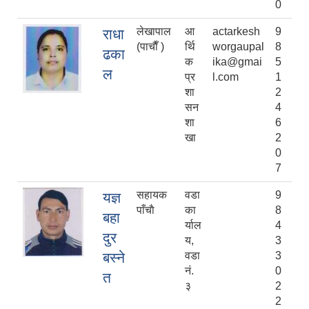
0
लेखापाल
आ
actarkesh
9
राधा
(पाचाैँ )
र्थि
worgaupal
8
ढका
क
ika@gmai
5
ल
प्र
l.com
1
शा
2
सन
4
शा
6
खा
2
0
7
सहायक
वडा
9
यज्ञ
पाँचाै
का
8
बहा
र्याल
4
दुर
य,
3
बस्ने
वडा
3
नं.
0
त
३
2
2