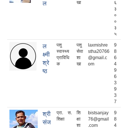
ल
खा
६
३
०
०
३
५
पशु
पशु
laxmishre
9
ल
स्वास्थ्य
सेवा
stha20766
8
क्ष्मी
प्राविधि
शा
@gmail.c
6
श्रे
क
खा
om
4
ष्ठ
9
6
3
9
3
7
प्रा. स.
शि
bistsanjay
9
श्री
शिक्षा
क्षा
76@gmail
8
संज
शा
.com
4