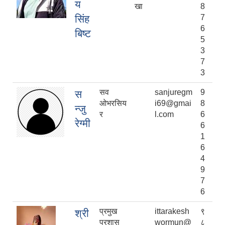
य
खा
8
सिंह
7
6
बिष्ट
5
3
7
3
सव
sanjuregm
9
स
ओभरसिय
i69@gmai
8
न्जु
र
l.com
6
रेग्मी
6
1
6
4
9
7
6
प्रमुख
ittarakesh
९
श्री
प्रशास
wormun@
८