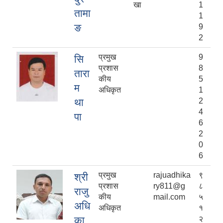
खा
1
तामा
1
ङ
9
2
प्रमुख
9
सि
प्रशास
8
तारा
कीय
5
म
अधिकृत
1
था
2
4
पा
6
2
0
6
प्रमुख
rajuadhika
९
श्री
प्रशास
ry811@g
८
राजु
कीय
mail.com
५
अधि
अधिकृत
१
का
२