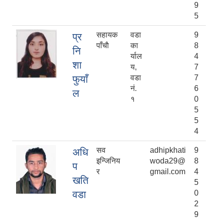
9
5
सहायक
वडा
9
प्र
पाँचाै
का
8
नि
र्याल
4
शा
य,
7
फुयाँ
वडा
7
नं.
6
ल
१
0
5
5
4
सव
adhipkhati
9
अधि
इन्जिनिय
woda29@
8
प
र
gmail.com
4
खति
5
वडा
0
2
9