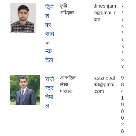
कृषि
dineshjam
९
दिने
अधिकृत
k@gmail.c
८
श
om
६
प्र
०
साद
१
६
ज
५
म्क
१
टेल
०
४
आन्तरिक
raaznepal
9
राजे
लेखा
98@gmail
8
न्द्र
परिक्षक
.com
4
नेपा
1
ल
9
8
0
2
8