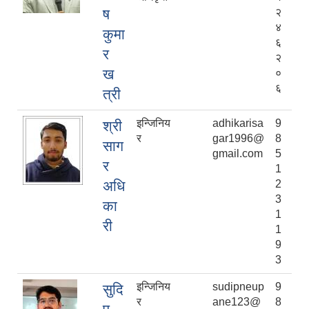
ष
२
४
कुमा
६
र
२
ख
०
६
त्री
इन्जिनिय
adhikarisa
9
श्री
र
gar1996@
8
साग
gmail.com
5
र
1
अधि
2
3
का
1
री
1
9
3
इन्जिनिय
sudipneup
9
सुदि
र
ane123@
8