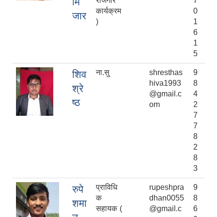
मि
रोजगार
7
कार्यक्रम
0
जार
)
1
6
1
5
ना.सु
shresthas
9
शिव
hiva1993
8
श्रे
@gmail.c
4
ष्ठ
om
2
7
7
8
2
8
3
प्राविधि
rupeshpra
9
रुपे
क
dhan0055
8
शमा
सहायक (
@gmail.c
6