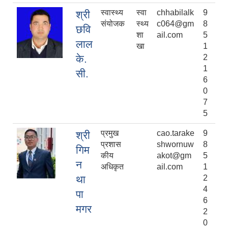
स्वास्थ्य
स्वा
chhabilalk
9
श्री
संयोजक
स्थ्य
c064@gm
8
छवि
शा
ail.com
5
लाल
खा
1
के.
2
1
सी.
6
0
7
5
प्रमुख
cao.tarake
9
श्री
प्रशास
shwornuw
8
गिम
कीय
akot@gm
5
न
अधिकृत
ail.com
1
था
2
4
पा
6
मगर
2
0