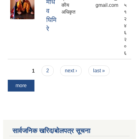
माध
कीय
gmail.com
५
व
अधिकृत
१
घिमि
२
४
रे
६
२
०
६
Pages
1
2
next ›
last »
more
सार्वजनिक खरिद/बोलपत्र सूचना