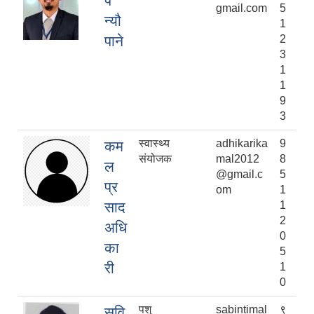
प
gmail.com
5
न्यौ
1
पाने
2
3
1
1
9
3
स्वास्थ्य
adhikarika
9
कम
संयोजक
mal2012
8
ल
@gmail.c
5
प्र
om
1
साद
1
2
अधि
0
का
5
री
1
0
पशु
sabintimal
९
सवि