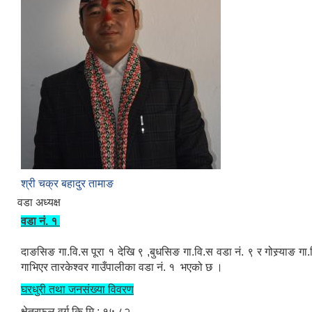
श्री चक्र बहादुर तामाङ
वडा अध्यक्ष
वडा नं. १
दाङसिङ गा.वि.स पूरा १ देखि ९ ,बुधसिङ गा.वि.स वडा नं. ९ र गोस्र्याङ गा.
गाभिएर तारकेश्वर गाउँपालीका वडा नं. १ भएको छ ।
घरधुरी तथा जनसंख्या विवरण
क्षेत्रफल वर्ग कि.मि.: १५.८२