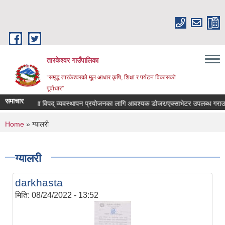
Skip to main content
तारकेश्वर गाउँपालिका
“समृद्ध तारकेश्वरको मूल आधार कृषि, शिक्षा र पर्यटन विकासको
पूर्वाधार”
समाचार
वर्षायाम तथा विपद् व्यवस्थापन प्रयोजनका लागि आवश्यक डोजर/एक्साभेटर उपलब्ध गराउने सम
You are here
Home
» ग्यालरी
ग्यालरी
darkhasta
मिति:
08/24/2022 - 13:52