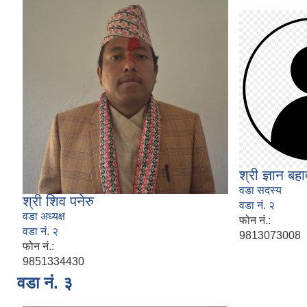
श्री ज्ञान बह
वडा सदस्य
श्री शिव पनेरु
वडा नं. २
वडा अध्यक्ष
फोन नं.:
वडा नं. २
9813073008
फोन नं.:
9851334430
वडा नं. ३