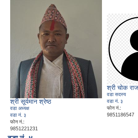
श्री चोक राज
वडा सदस्य
श्री सूर्यमान श्रेष्ठ
वडा नं. ३
फोन नं.:
वडा अध्यक्ष
9851186547
वडा नं. ३
फोन नं.:
9851221231