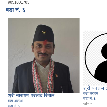
9851001783
वडा नं. ६
श्री धनराज 
वडा सदस्य
श्री नारायण प्रसाद रिमाल
वडा नं. ६
वडा अध्यक्ष
फोन नं.:
वडा नं. ६