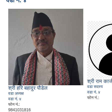
वडा नं. ४
श्री राम काज
वडा सदस्य
श्री हरि बहादुर पौडेल
वडा नं. ४
वडा अध्यक्ष
फोन नं.:
वडा नं. ४
फोन नं.:
9841031816