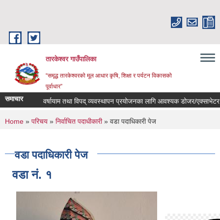
Skip to main content
तारकेश्वर गाउँपालिका
“समृद्ध तारकेश्वरको मूल आधार कृषि, शिक्षा र पर्यटन विकासको
पूर्वाधार”
समाचार
वर्षायाम तथा विपद् व्यवस्थापन प्रयोजनका लागि आवश्यक डोजर/एक्साभेटर उपलब
You are here
Home
»
परिचय
»
निर्वाचित पदाधीकारी
» वडा पदाधिकारी पेज
वडा पदाधिकारी पेज
वडा नं. १