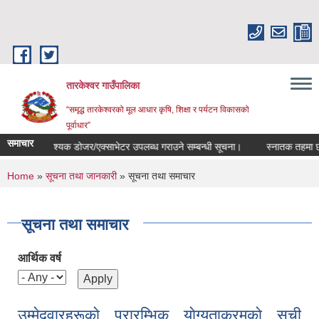
Skip to main content
तारकेश्वर गाउँपालिका
“समृद्ध तारकेश्वरको मूल आधार कृषि, शिक्षा र पर्यटन विकासको
पूर्वाधार”
समाचार
नका लागि आवश्यक डोजर/एक्साभेटर उपलब्ध गराउने सम्बन्धी सूचना।
स्नातक तहमा छात्रव
You are here
Home
»
सूचना तथा जानकारी
» सूचना तथा समाचार
सूचना तथा समाचार
आर्थिक वर्ष
उम्मेदवारहरूकाे प्रारम्भिक याेग्यताक्रमकाे सुची