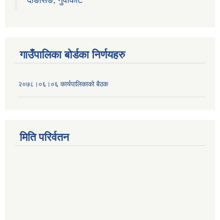
दाङसिङ, नुवाकोट
गाउँपालिका बोर्डका निर्णयहरु
२०७८।०६।०६ कार्यपालिकाको बैठक
मिति परिर्वतन